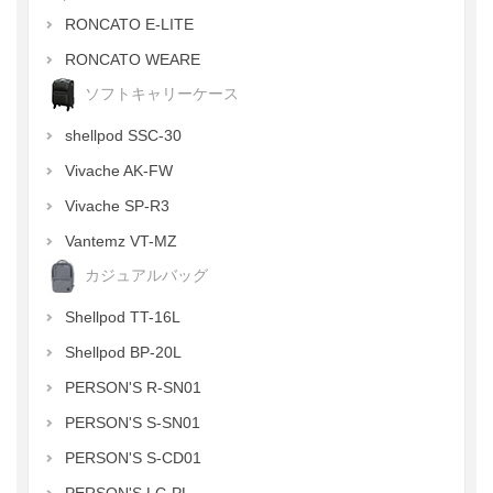
RONCATO E-LITE
RONCATO WEARE
ソフトキャリーケース
shellpod SSC-30
Vivache AK-FW
Vivache SP-R3
Vantemz VT-MZ
カジュアルバッグ
Shellpod TT-16L
Shellpod BP-20L
PERSON'S R-SN01
PERSON'S S-SN01
PERSON'S S-CD01