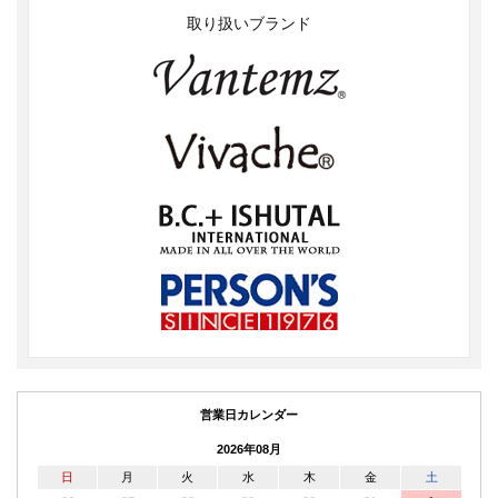
取り扱いブランド
営業日カレンダー
2026年08月
日
月
火
水
木
金
土