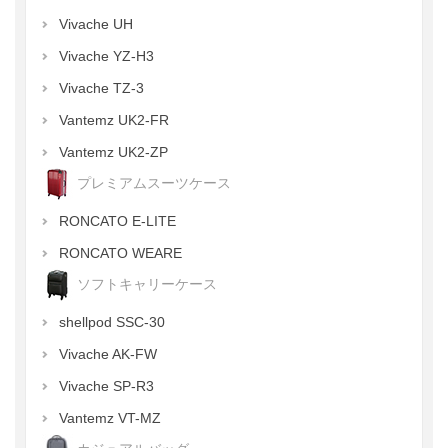
Vivache UH
Vivache YZ-H3
Vivache TZ-3
Vantemz UK2-FR
Vantemz UK2-ZP
プレミアムスーツケース
RONCATO E-LITE
RONCATO WEARE
ソフトキャリーケース
shellpod SSC-30
Vivache AK-FW
Vivache SP-R3
Vantemz VT-MZ