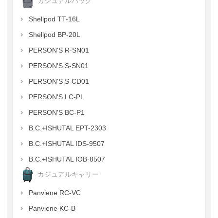
カジュアルバッグ
Shellpod TT-16L
Shellpod BP-20L
PERSON'S R-SN01
PERSON'S S-SN01
PERSON'S S-CD01
PERSON'S LC-PL
PERSON'S BC-P1
B.C.+ISHUTAL EPT-2303
B.C.+ISHUTAL IDS-9507
B.C.+ISHUTAL IOB-8507
カジュアルキャリー
Panviene RC-VC
Panviene KC-B