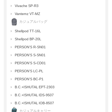
Vivache SP-R3
Vantemz VT-MZ
カジュアルバッグ
Shellpod TT-16L
Shellpod BP-20L
PERSON'S R-SN01
PERSON'S S-SN01
PERSON'S S-CD01
PERSON'S LC-PL
PERSON'S BC-P1
B.C.+ISHUTAL EPT-2303
B.C.+ISHUTAL IDS-9507
B.C.+ISHUTAL IOB-8507
カジュアルキャリー