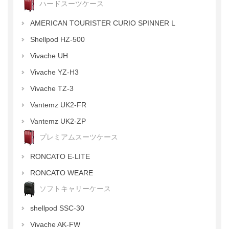
ハードスーツケース
AMERICAN TOURISTER CURIO SPINNER L
Shellpod HZ-500
Vivache UH
Vivache YZ-H3
Vivache TZ-3
Vantemz UK2-FR
Vantemz UK2-ZP
プレミアムスーツケース
RONCATO E-LITE
RONCATO WEARE
ソフトキャリーケース
shellpod SSC-30
Vivache AK-FW