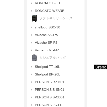
RONCATO E-LITE
RONCATO WEARE
ソフトキャリーケース
shellpod SSC-30
Vivache AK-FW
Vivache SP-R3
Vantemz VT-MZ
カジュアルバッグ
Shellpod TT-16L
Shellpod BP-20L
PERSON'S R-SN01
PERSON'S S-SN01
PERSON'S S-CD01
PERSON'S LC-PL