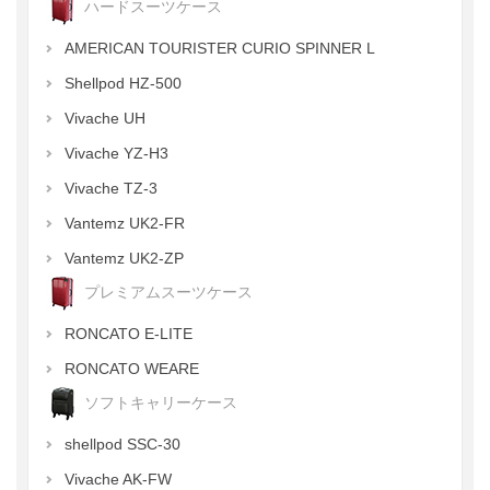
ハードスーツケース
AMERICAN TOURISTER CURIO SPINNER L
Shellpod HZ-500
Vivache UH
Vivache YZ-H3
Vivache TZ-3
Vantemz UK2-FR
Vantemz UK2-ZP
プレミアムスーツケース
RONCATO E-LITE
RONCATO WEARE
ソフトキャリーケース
shellpod SSC-30
Vivache AK-FW