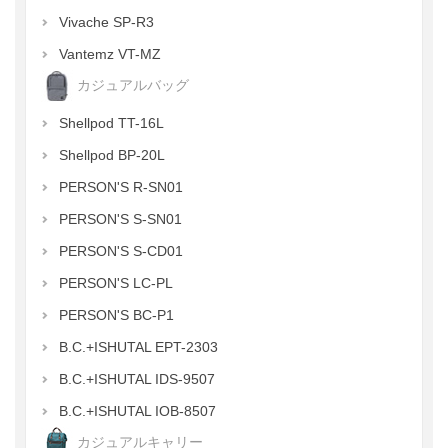
Vivache SP-R3
Vantemz VT-MZ
カジュアルバッグ
Shellpod TT-16L
Shellpod BP-20L
PERSON'S R-SN01
PERSON'S S-SN01
PERSON'S S-CD01
PERSON'S LC-PL
PERSON'S BC-P1
B.C.+ISHUTAL EPT-2303
B.C.+ISHUTAL IDS-9507
B.C.+ISHUTAL IOB-8507
カジュアルキャリー