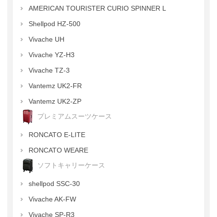
AMERICAN TOURISTER CURIO SPINNER L
Shellpod HZ-500
Vivache UH
Vivache YZ-H3
Vivache TZ-3
Vantemz UK2-FR
Vantemz UK2-ZP
プレミアムスーツケース
RONCATO E-LITE
RONCATO WEARE
ソフトキャリーケース
shellpod SSC-30
Vivache AK-FW
Vivache SP-R3