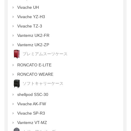
Vivache UH
Vivache YZ-H3
Vivache TZ-3
Vantemz UK2-FR
Vantemz UK2-ZP
プレミアムスーツケース
RONCATO E-LITE
RONCATO WEARE
ソフトキャリーケース
shellpod SSC-30
Vivache AK-FW
Vivache SP-R3
Vantemz VT-MZ