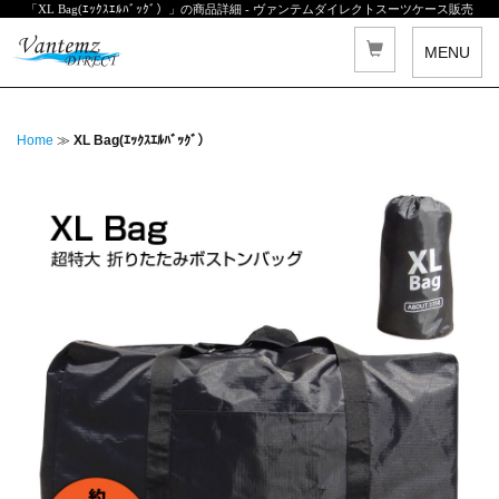
「XL Bag(ｴｯｸｽｴﾙﾊﾞｯｸﾞ）」の商品詳細 - ヴァンテムダイレクトスーツケース販売
MENU
Home
≫
XL Bag(ｴｯｸｽｴﾙﾊﾞｯｸﾞ）