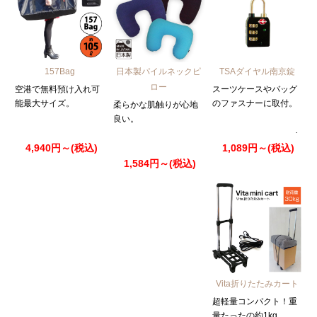
157Bag
日本製パイルネックピ
TSAダイヤル南京錠
ロー
空港で無料預け入れ可
スーツケースやバッグ
能最大サイズ。
のファスナーに取付。
柔らかな肌触りが心地
良い。
4,940円～(税込)
1,089円～(税込)
1,584円～(税込)
Vita折りたたみカート
超軽量コンパクト！重
量たったの約1kg。