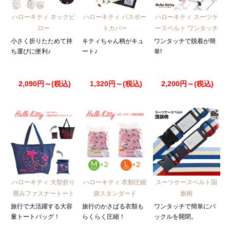
ハローキティ ネックピ
ハローキティ パスポー
ハローキティ スーツケ
ロー
トカバー
ースベルト ワンタッチ
小さく折りたためて持
キティちゃん柄がキュ
ワンタッチで脱着が簡
ち運びに便利♪
ート♪
単!
2,090円～(税込)
1,320円～(税込)
2,200円～(税込)
ハローキティ 大型折り
ハローキティ 衣類圧縮
スーツケースベルト国
畳みファスナートート
袋スタンダード
旗柄
旅行で大活躍する大容
旅行のかさばる衣類も
ワンタッチで簡単にバ
量トートバッグ！
らくらく圧縮！
ックルを開閉。