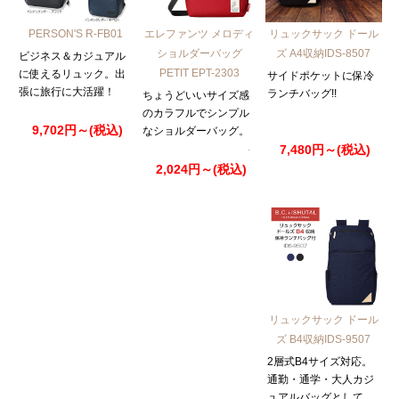
PERSON'S R-FB01
エレファンツ メロディ
リュックサック ドール
ショルダーバッグ
ズ A4収納IDS-8507
ビジネス＆カジュアル
PETIT EPT-2303
に使えるリュック。出
サイドポケットに保冷
張に旅行に大活躍！
ランチバッグ!!
ちょうどいいサイズ感
のカラフルでシンプル
9,702円～(税込)
なショルダーバッグ。
7,480円～(税込)
2,024円～(税込)
リュックサック ドール
ズ B4収納IDS-9507
2層式B4サイズ対応。
通勤・通学・大人カジ
ュアルバッグとして。