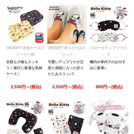
SNOOPY 衣装ケースス
SNOOPY 折りたたみス
ハローキティ アイマス
トーリー柄
リッパ
ク
衣類も小物もスッキ
可愛いアップリケが正
機内や車内でのおやす
リ！旅行に最適な収納
面と側面に入った折り
みに最適♪
ケース！
たたみスリッパ!
2,530円～(税込)
2,530円～(税込)
880円～(税込)