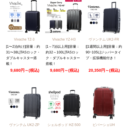
Vivache TZ-3
Vivache YZ-H3
ヴァンテム UK2-FR
[1〜2泊向け][容量：約
[1～7泊以上用][容量：
[[1週間以上用][容量：約
31〜38L]TASロック・
約32～100L]TASロッ
90~105L]ジッパータイ
ダブルキャスター搭
ク・ダブルキャスター
プ・拡張機能付き！
載！
搭載！
9,680円～(税込)
9,680円～(税込)
20,350円～(税込)
ヴァンテム UK2-ZP
シェルポッド HZ-500
ビバーシェUH