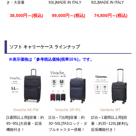
き・大容量
93L]MADE IN ITALY
92L]MADE IN ITALY
38,500円～(税込)
99,000円～(税込)
74,800円～(税込)
ソフト キャリーケース ラインナップ
※表示価格は「参考税込価格(税率10％)」です。
Vivache AK-FW
Vivache SP-R3
Vantemz MT
[1週間以上用][容量：約
[1泊～7泊用][容量：約
[2泊～1週間以上用][容
85~95L]大容量・拡張
30~50L]TASロック・ダ
量：約35~120L]便利な
機能付き！
ブルキャスター搭載！
拡張機能付き！