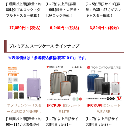
[1週間以上用][容量：約
[1～7泊以上用][容量：
[2～5泊用][2サイズ][容
80L]ダブルロック・ダ
～99L]軽量・大容量・
量：約35～57L]ダブル
ブルキャスター搭載！
TSAロック搭載！
キャスター搭載！
17,050円～(税込)
9,240円～(税込)
6,824円～(税込)
プレミアム スーツケース ラインナップ
※表示価格は「参考税込価格(税率10％)」です。
アメリカンツーリスタ
[PICKUP!]
ロンカート
[PICKUP!]
ロンカート
ー CURIO SPINNER L
E-LITE
WE ARE
[1週間以上用][容量：約
[1～7泊以上用][3サイ
[1～7泊以上用][3サイ
98〜114L]拡張機能付
ズ][容量：約31～
ズ][容量：約37～