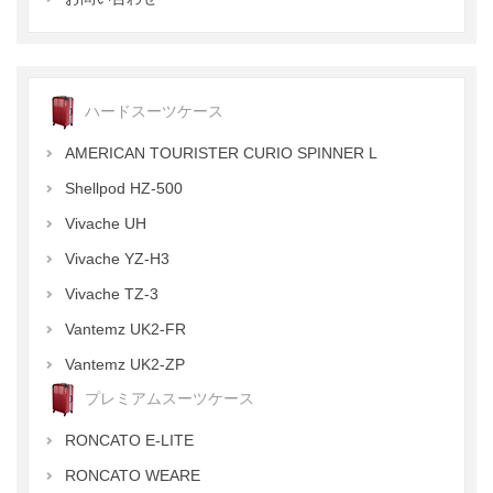
ハードスーツケース
AMERICAN TOURISTER CURIO SPINNER L
Shellpod HZ-500
Vivache UH
Vivache YZ-H3
Vivache TZ-3
Vantemz UK2-FR
Vantemz UK2-ZP
プレミアムスーツケース
RONCATO E-LITE
RONCATO WEARE