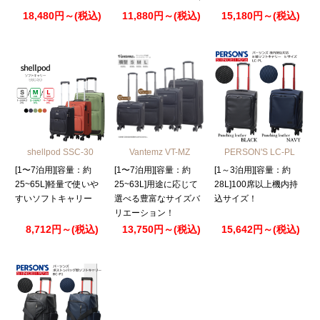
18,480円～(税込)
11,880円～(税込)
15,180円～(税込)
shellpod SSC-30
Vantemz VT-MZ
PERSON'S LC-PL
[1〜7泊用][容量：約
[1〜7泊用][容量：約
[1～3泊用][容量：約
25~65L]軽量で使いや
25~63L]用途に応じて
28L]100席以上機内持
すいソフトキャリー
選べる豊富なサイズバ
込サイズ！
リエーション！
8,712円～(税込)
13,750円～(税込)
15,642円～(税込)