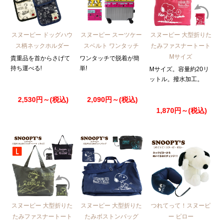
スヌーピー ドッグハウ
スヌーピー スーツケー
スヌーピー 大型折りた
ス柄ネックホルダー
スベルト ワンタッチ
たみファスナートート
Mサイズ
貴重品を首からさげて
ワンタッチで脱着が簡
持ち運べる!
単!
Mサイズ。容量約20リ
ットル。撥水加工。
2,530円～(税込)
2,090円～(税込)
1,870円～(税込)
スヌーピー 大型折りた
スヌーピー 大型折りた
つれてって！スヌーピ
たみファスナートート
たみボストンバッグ
ー ピロー