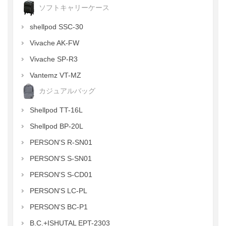
ソフトキャリーケース
shellpod SSC-30
Vivache AK-FW
Vivache SP-R3
Vantemz VT-MZ
カジュアルバッグ
Shellpod TT-16L
Shellpod BP-20L
PERSON'S R-SN01
PERSON'S S-SN01
PERSON'S S-CD01
PERSON'S LC-PL
PERSON'S BC-P1
B.C.+ISHUTAL EPT-2303