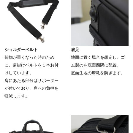
ショルダーベルト
底足
荷物が重くなった時のため
地面に置く場合を想定し、ゴ
に、肩掛けベルトを１本お付
ム製のを底面四隅に配置。
けしています。
底面生地の摩耗を防ぎます。
肩にあたる部分はサポーター
が付いており、肩への負担を
軽減します。